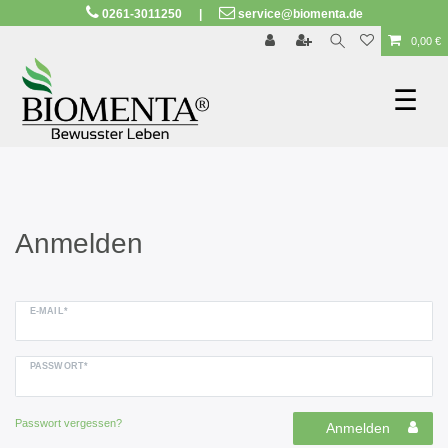
0261-3011250
|
service@biomenta.de
SEHR GUT
ZEICHNET
.org
23.570 Bewertungen
Hinweise
0,00 €
☰
Anmelden
E-MAIL*
PASSWORT*
Passwort vergessen?
Anmelden