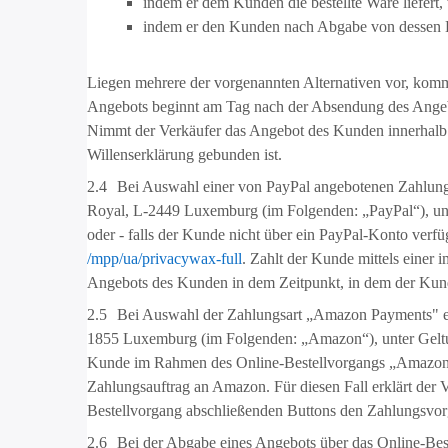
indem er dem Kunden die bestellte Ware liefert
indem er den Kunden nach Abgabe von dessen Be
Liegen mehrere der vorgenannten Alternativen vor, kommt 
Angebots beginnt am Tag nach der Absendung des Angebo
Nimmt der Verkäufer das Angebot des Kunden innerhalb vo
Willenserklärung gebunden ist.
2.4
Bei Auswahl einer von PayPal angebotenen Zahlungsar
Royal, L-2449 Luxemburg (im Folgenden: „PayPal“), un
oder - falls der Kunde nicht über ein PayPal-Konto ver
/mpp
/ua
/privacywax-full
. Zahlt der Kunde mittels einer
Angebots des Kunden in dem Zeitpunkt, in dem der Kunde
2.5
Bei Auswahl der Zahlungsart „Amazon Payments" erf
1855 Luxemburg (im Folgenden: „Amazon“), unter Gelt
Kunde im Rahmen des Online-Bestellvorgangs „Amazon Pay
Zahlungsauftrag an Amazon. Für diesen Fall erklärt der
Bestellvorgang abschließenden Buttons den Zahlungsvor
2.6
Bei der Abgabe eines Angebots über das Online-Best