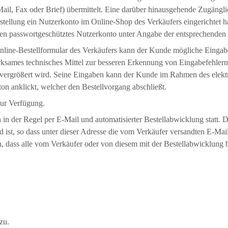
ail, Fax oder Brief) übermittelt. Eine darüber hinausgehende Zugängl
stellung ein Nutzerkonto im Online-Shop des Verkäufers eingerichtet ha
en passwortgeschütztes Nutzerkonto unter Angabe der entsprechenden
nline-Bestellformular des Verkäufers kann der Kunde mögliche Einga
irksames technisches Mittel zur besseren Erkennung von Eingabefehler
m vergrößert wird. Seine Eingaben kann der Kunde im Rahmen des elektr
ton anklickt, welcher den Bestellvorgang abschließt.
zur Verfügung.
 der Regel per E-Mail und automatisierter Bestellabwicklung statt. De
 ist, so dass unter dieser Adresse die vom Verkäufer versandten E-Ma
 dass alle vom Verkäufer oder von diesem mit der Bestellabwicklung b
zu.