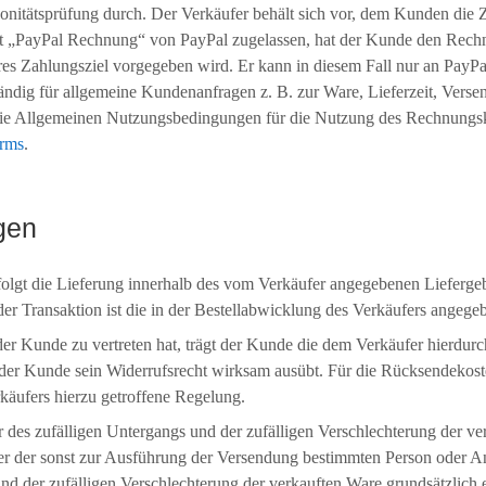
nitätsprüfung durch. Der Verkäufer behält sich vor, dem Kunden die 
rt „PayPal Rechnung“ von PayPal zugelassen, hat der Kunde den Rechn
es Zahlungsziel vorgegeben wird. Er kann in diesem Fall nur an PayPa
tändig für allgemeine Kundenanfragen z. B. zur Ware, Lieferzeit, Ver
die Allgemeinen Nutzungsbedingungen für die Nutzung des Rechnungsk
erms
.
gen
folgt die Lieferung innerhalb des vom Verkäufer angegebenen Lieferge
 der Transaktion ist die in der Bestellabwicklung des Verkäufers angege
der Kunde zu vertreten hat, trägt der Kunde die dem Verkäufer hierdur
 der Kunde sein Widerrufsrecht wirksam ausübt. Für die Rücksendekost
käufers hierzu getroffene Regelung.
 des zufälligen Untergangs und der zufälligen Verschlechterung der ve
r der sonst zur Ausführung der Versendung bestimmten Person oder Anst
und der zufälligen Verschlechterung der verkauften Ware grundsätzlich