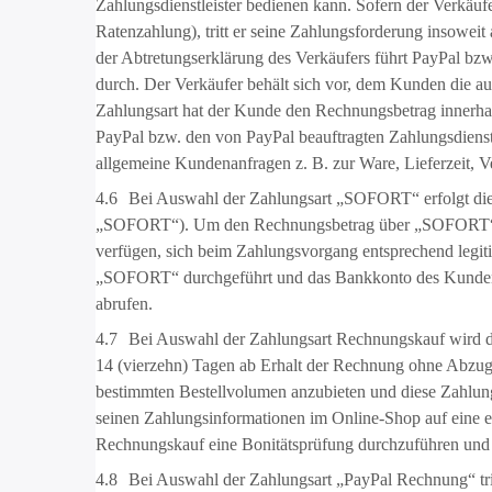
Zahlungsdienstleister bedienen kann. Sofern der Verkäuf
Ratenzahlung), tritt er seine Zahlungsforderung insowe
der Abtretungserklärung des Verkäufers führt PayPal bzw
durch. Der Verkäufer behält sich vor, dem Kunden die a
Zahlungsart hat der Kunde den Rechnungsbetrag innerhalb
PayPal bzw. den von PayPal beauftragten Zahlungsdienstle
allgemeine Kundenanfragen z. B. zur Ware, Lieferzeit, 
4.6
Bei Auswahl der Zahlungsart „SOFORT“ erfolgt di
„SOFORT“). Um den Rechnungsbetrag über „SOFORT“ bez
verfügen, sich beim Zahlungsvorgang entsprechend legi
„SOFORT“ durchgeführt und das Bankkonto des Kunden 
abrufen.
4.7
Bei Auswahl der Zahlungsart Rechnungskauf wird der 
14 (vierzehn) Tagen ab Erhalt der Rechnung ohne Abzug z
bestimmten Bestellvolumen anzubieten und diese Zahlung
seinen Zahlungsinformationen im Online-Shop auf eine e
Rechnungskauf eine Bonitätsprüfung durchzuführen und d
4.8
Bei Auswahl der Zahlungsart „PayPal Rechnung“ trit