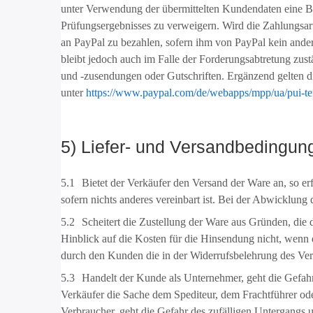
unter Verwendung der übermittelten Kundendaten eine Bo
Prüfungsergebnisses zu verweigern. Wird die Zahlungsa
an PayPal zu bezahlen, sofern ihm von PayPal kein ander
bleibt jedoch auch im Falle der Forderungsabtretung zus
und -zusendungen oder Gutschriften. Ergänzend gelten 
unter
https://www.paypal.com
/de
/webapps
/mpp
/ua
/pui-t
5) Liefer- und Versandbedingun
5.1
Bietet der Verkäufer den Versand der Ware an, so er
sofern nichts anderes vereinbart ist. Bei der Abwicklung
5.2
Scheitert die Zustellung der Ware aus Gründen, die 
Hinblick auf die Kosten für die Hinsendung nicht, wenn
durch den Kunden die in der Widerrufsbelehrung des Ver
5.3
Handelt der Kunde als Unternehmer, geht die Gefahr
Verkäufer die Sache dem Spediteur, dem Frachtführer ode
Verbraucher, geht die Gefahr des zufälligen Untergangs 