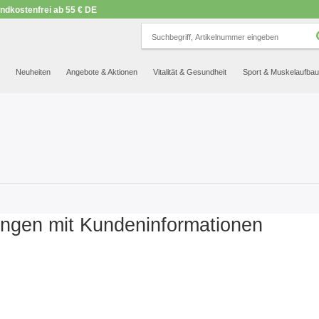
ndkostenfrei ab 55 € DE
SEHR GUT
NET
.org
23.570 Bewertungen
Hinweise
Neuheiten
Angebote & Aktionen
Vitalität & Gesundheit
Sport & Muskelaufbau
ngen mit Kundeninformationen