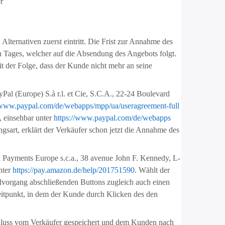
r
lternativen zuerst eintritt. Die Frist zur Annahme des
 Tages, welcher auf die Absendung des Angebots folgt.
t der Folge, dass der Kunde nicht mehr an seine
al (Europe) S.à r.l. et Cie, S.C.A., 22-24 Boulevard
//www.paypal.com
/de
/webapps
/mpp
/ua
/useragreement-full
, einsehbar unter
https://www.paypal.com
/de
/webapps
sart, erklärt der Verkäufer schon jetzt die Annahme des
Payments Europe s.c.a., 38 avenue John F. Kennedy, L-
nter
https://pay.amazon.de
/help
/201751590
. Wählt der
lvorgang abschließenden Buttons zugleich auch einen
eitpunkt, in dem der Kunde durch Klicken des den
chluss vom Verkäufer gespeichert und dem Kunden nach