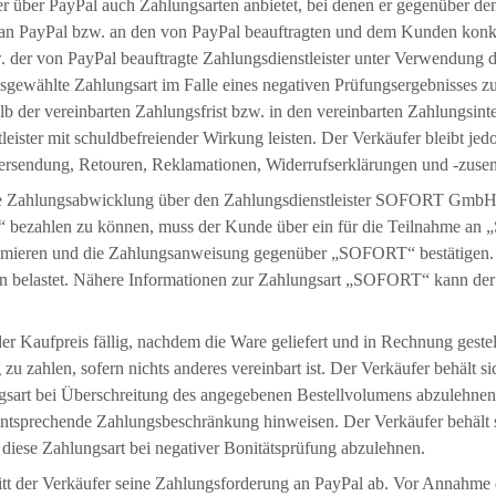
er über PayPal auch Zahlungsarten anbietet, bei denen er gegenüber d
it an PayPal bzw. an den von PayPal beauftragten und dem Kunden konk
. der von PayPal beauftragte Zahlungsdienstleister unter Verwendung 
usgewählte Zahlungsart im Falle eines negativen Prüfungsergebnisses 
 der vereinbarten Zahlungsfrist bzw. in den vereinbarten Zahlungsinte
ister mit schuldbefreiender Wirkung leisten. Der Verkäufer bleibt jed
Versendung, Retouren, Reklamationen, Widerrufserklärungen und -zuse
e Zahlungsabwicklung über den Zahlungsdienstleister SOFORT GmbH
ahlen zu können, muss der Kunde über ein für die Teilnahme an „
timieren und die Zahlungsanweisung gegenüber „SOFORT“ bestätigen. 
belastet. Nähere Informationen zur Zahlungsart „SOFORT“ kann der 
Kaufpreis fällig, nachdem die Ware geliefert und in Rechnung gestellt
u zahlen, sofern nichts anderes vereinbart ist. Der Verkäufer behält s
sart bei Überschreitung des angegebenen Bestellvolumens abzulehnen.
ntsprechende Zahlungsbeschränkung hinweisen. Der Verkäufer behält si
iese Zahlungsart bei negativer Bonitätsprüfung abzulehnen.
t der Verkäufer seine Zahlungsforderung an PayPal ab. Vor Annahme d