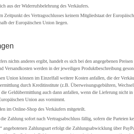
ch aus der Widerrufsbelehrung des Verkäufers.
zum Zeitpunkt des Vertragsschlusses keinem Mitgliedstaat der Europäis
halb der Europäischen Union liegen.
ngen
ers nichts anderes ergibt, handelt es sich bei den angegebenen Preisen
 und Versandkosten werden in der jeweiligen Produktbeschreibung geso
n Union können im Einzelfall weitere Kosten anfallen, die der Verkäu
übermittlung durch Kreditinstitute (z.B. Überweisungsgebühren, Wechse
 die Geldübermittlung auch dann anfallen, wenn die Lieferung nicht in
Europäischen Union aus vornimmt.
 im Online-Shop des Verkäufers mitgeteilt.
ie Zahlung sofort nach Vertragsabschluss fällig, sofern die Parteien ke
 angebotenen Zahlungsart erfolgt die Zahlungsabwicklung über PayPal,