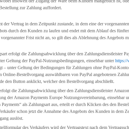
, wobei insoweit der Zugang der Ware beim Kunden maßgeblich ist, ode
stellung zur Zahlung auffordert.
der Vertrag in dem Zeitpunkt zustande, in dem eine der vorgenannten A
ts durch den Kunden zu laufen und endet mit dem Ablauf des fünften
rgenannter Frist nicht an, so gilt dies als Ablehnung des Angebots mi
t erfolgt die Zahlungsabwicklung über den Zahlungsdienstleister PayP
ter Geltung der PayPal-Nutzungsbedingungen, einsehbar unter
https:
fügt – unter Geltung der Bedingungen für Zahlungen ohne PayPal-Konto
 im Online-Bestellvorgang auswählbaren von PayPal angebotenen Zahlung
 den Button anklickt, welcher den Bestellvorgang abschließt.
olgt die Zahlungsabwicklung über den Zahlungsdienstleister Amazon 
ung der Amazon Payments Europe Nutzungsvereinbarung, einsehbar u
ments“ als Zahlungsart aus, erteilt er durch Klicken des den Bestel
 Verkäufer schon jetzt die Annahme des Angebots des Kunden in dem Z
gang auslöst.
ellformular des Verkäufers wird der Vertragstext nach dem Vertragss