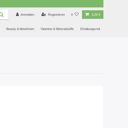
4.88
/ 5.00
Anmelden
Registrieren
0
0,00 €
Beauty & Abnehmen
Vitamine & Mineralstoffe
Erkältungszeit