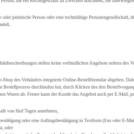
 Person, die ein Rechtsgeschäft zu Zwecken abschließt, die überwiegen
oder juristische Person oder eine rechtsfähige Personengesellschaft, d
ndelt.
ktbeschreibungen stellen keine verbindlichen Angebote seitens des Ve
Shop des Verkäufers integrierte Online-Bestellformular abgeben. Da
n Bestellprozess durchlaufen hat, durch Klicken des den Bestellvorgang
nen Waren ab. Ferner kann der Kunde das Angebot auch per E-Mail, per
alb von fünf Tagen annehmen,
estätigung oder eine Auftragsbestätigung in Textform (Fax oder E-Mail
t, oder