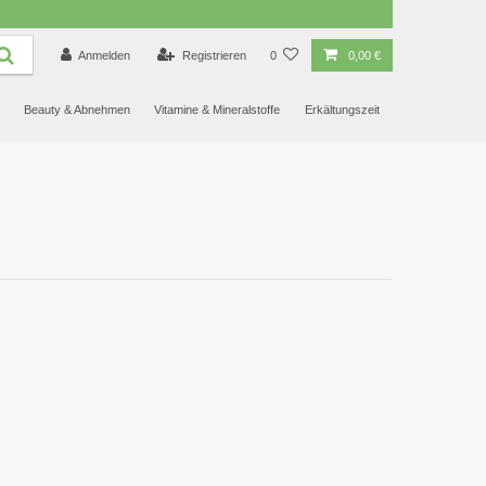
4.88
/ 5.00
Anmelden
Registrieren
0
0,00 €
Beauty & Abnehmen
Vitamine & Mineralstoffe
Erkältungszeit