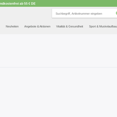
ndkostenfrei ab 55 € DE
SEHR GUT
NET
.org
23.570 Bewertungen
Hinweise
Neuheiten
Angebote & Aktionen
Vitalität & Gesundheit
Sport & Muskelaufbau