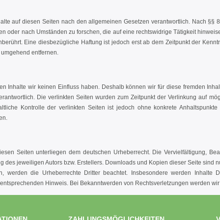
halte auf diesen Seiten nach den
allgemeinen Gesetzen verantwortlich. Nach §§ 8 b
en oder nach Umständen zu forschen, die auf eine rechtswidrige Tätigkeit hinweis
berührt. Eine diesbezügliche Haftung ist jedoch erst ab dem Zeitpunkt der Kennt
e umgehend entfernen.
ren Inhalte wir keinen Einfluss haben. Deshalb können wir für diese fremden Inh
n verantwortlich. Die verlinkten Seiten wurden zum Zeitpunkt der Verlinkung auf m
ltliche Kontrolle der verlinkten Seiten ist jedoch ohne konkrete Anhaltspunk
en.
diesen Seiten unterliegen dem deutschen Urheberrecht. Die Vervielfältigung, Be
des jeweiligen Autors bzw. Erstellers. Downloads und Kopien dieser Seite sind nu
en, werden die Urheberrechte Dritter beachtet. Insbesondere werden Inhalte D
 entsprechenden Hinweis. Bei Bekanntwerden von Rechtsverletzungen werden wir 
ATIONEN
ZAHLUNGSMÖGLICHKEITEN