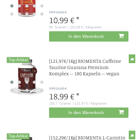
UVP 19,99 €
10,99 € *
95
Gramm
| 115,68 € / Kilogramm
In den Warenkorb
Top-Artikel
[121,97€/1Kg] BIOMENTA Caffeine
Taurine Guarana Premium
Komplex – 180 Kapseln – vegan
UVP 21,99 €
18,99 € *
155.7
Gramm
| 121,97 € / Kilogramm
In den Warenkorb
Top-Artikel
[152,29€/1Kg] BIOMENTA L-Carnitin