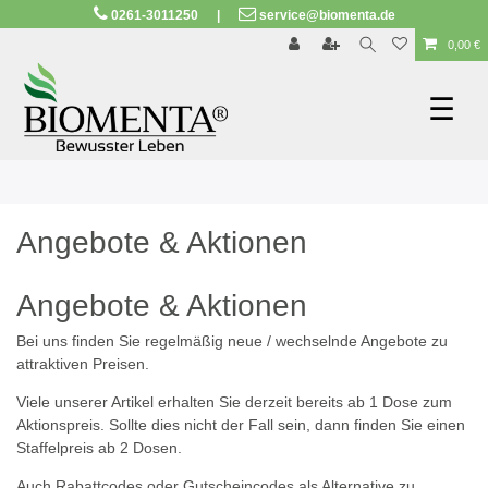
0261-3011250
|
service@biomenta.de
SEHR GUT
ZEICHNET
.org
23.570 Bewertungen
Hinweise
0,00 €
☰
Angebote & Aktionen
Angebote & Aktionen
Bei uns finden Sie regelmäßig neue / wechselnde Angebote zu
attraktiven Preisen.
Viele unserer Artikel erhalten Sie derzeit bereits ab 1 Dose zum
Aktionspreis. Sollte dies nicht der Fall sein, dann finden Sie einen
Staffelpreis ab 2 Dosen.
Auch Rabattcodes oder Gutscheincodes als Alternative zu