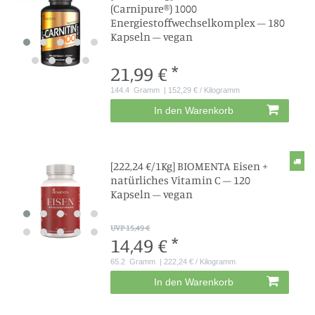
(Carnipure®) 1000
Energiestoffwechselkomplex – 180
Kapseln – vegan
21,99 € *
144.4
Gramm
| 152,29 € / Kilogramm
In den Warenkorb
[222,24 €/1Kg] BIOMENTA Eisen +
natürliches Vitamin C – 120
Kapseln – vegan
UVP 15,49 €
14,49 € *
65.2
Gramm
| 222,24 € / Kilogramm
In den Warenkorb