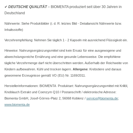
✔
DEUTSCHE QUALITÄT
– BIOMENTA produziert seit über 30 Jahren in
Deutschland
Nährwerte: Siehe Produktbilder (i. d. R. letztes Bild - Detailansicht Nährwerte bzw.
Inhaltsstoffe)
Verzehrempfehlung: Nehmen Sie täglich 1 - 2 Kapseln mit ausreichend Flüssigkeit ein.
Hinweise: Nahrungsergänzungsmittel sind kein Ersatz für eine ausgewogene und
abwechslungsreiche Ernährung und eine gesunde Lebensweise. Die empfohlene
tägliche Verzehrmenge darf nicht überschritten werden. Außerhalb der Reichweite von
Kindern aufbewahren. Kühl und trocken lagern.
Allergene
: Krebstiere und daraus
gewonnene Erzeugnisse gemäß VO (EU) Nr. 1169/2011.
Herstellerinformationen: BIOMENTA Produktart: Nahrungsergänzungsmittel mit Krillöl,
Knoblauch Extrakt und Coenzym Q10 /
Postanschrift / elektronische Adresse:
Biomenta GmbH, Josef-Görres-Platz 2, 56068 Koblenz /
service@biomenta.de
;
www.biomenta.de