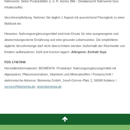
Nährwerte: Siehe Produktbilder (i. d. R. letztes Bild - Detailansicht Nährwerte bzw.
Inhaltsstoffe)
Verzehrempfehlung: Nehmen Sie täglich 1 Kapsel mit ausreichend Flüssigkeit zu einer
Mahlzeit ein.
Hinweise: Nahrungsergänzungsmittel sind kein Ersatz für eine ausgewogene und
abwechslungsreiche Ernährung und eine gesunde Lebensweise. Die empfohlene
tägliche Verzehrmenge darf nicht überschritten werden. Außerhalb der Reichweite von
Kindern aufbewahren. Kühl und trocken lagern.
Allergene: Enthält Soja
.
PZN 17467848
Herstellerinformationen: BIOMENTA Produktart: Nahrungsergänzungsmittel mit
Algenpulver, Pflanzenextrakten, Vitaminen und Mineralstoffen /
Postanschrift /
elektronische Adresse: Biomenta GmbH, Josef-Görres-Platz 2, 56068 Koblenz /
service@biomenta.de
;
www.biomenta.de