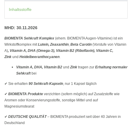
Inhaltsstoffe
MHD: 30.11.2026
BIOMENTA
Sehkraft Komplex
(ehem. BIOMENTA Augen-Vitamine) ist ein
Wirkstoffkomplex mit
Lutein, Zeaxanthin
,
Beta Carotin
(Vorstufe von Vitamin
A)
, Vitamin A, DHA (Omega-3), Vitamin B2 (Riboflavin), Vitamin C,
Zink
und
Heidelbeeranthocyanen
.
Vitamin A, DHA, Vitamin B2
und
Zink
tragen zur
Erhaltung normaler
Sehkraft
bei
✔ Sie erhalten
90
Sehkraft
-Kapseln
, nur 1 Kapsel täglich
✔
BIOMENTA Produkte
verzichten (sofern möglich) auf Zusatzstoffe wie
Aromen oder Konservierungsstoffe, sonstige Mittel und auf
Magnesiumstearat
✔
DEUTSCHE QUALITÄT
– BIOMENTA produziert seit über 40 Jahren in
Deutschland