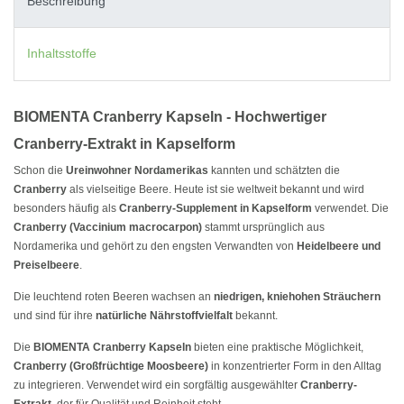
Beschreibung
Inhaltsstoffe
BIOMENTA Cranberry Kapseln - Hochwertiger
Cranberry-Extrakt in Kapselform
Schon die
Ureinwohner Nordamerikas
kannten und schätzten die
Cranberry
als vielseitige Beere. Heute ist sie weltweit bekannt und wird
besonders häufig als
Cranberry-Supplement in Kapselform
verwendet. Die
Cranberry (Vaccinium macrocarpon)
stammt ursprünglich aus
Nordamerika und gehört zu den engsten Verwandten von
Heidelbeere und
Preiselbeere
.
Die leuchtend roten Beeren wachsen an
niedrigen, kniehohen Sträuchern
und sind für ihre
natürliche Nährstoffvielfalt
bekannt.
Die
BIOMENTA Cranberry Kapseln
bieten eine praktische Möglichkeit,
Cranberry (Großfrüchtige Moosbeere)
in konzentrierter Form in den Alltag
zu integrieren. Verwendet wird ein sorgfältig ausgewählter
Cranberry-
Extrakt
, der für Qualität und Reinheit steht.