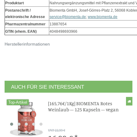
Produktart
Nahrungsergänzungsmittel mit Pflanzenextrakt und 
Postanschrift /
Biomenta GmbH, Josef-Görres-Platz 2, 56068 Koblen
elektronische Adresse
service@biomenta.de
;
www.biomenta.de
Pharmazentralnummer
13887654
GTIN (ehem. EAN)
4048498693966
Herstellerinformationen
AUCH FÜR SIE INTERESSANT
Top-Artikel
[165,76€/1Kg] BIOMENTA Rotes
Weinlaub – 125 Kapseln – vegan
UVP 22,99 €