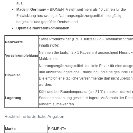
aus.
Made in Germany
– BIOMENTA steht seit mehr als 40 Jahren für die
Entwicklung hochwertiger Nahrungsergänzungsmittel – sorgfältig
hergestellt und geprüft in Deutschland.
Optimale Nährstoffkombination
Siehe Produktbilder (i. d. R. letztes Bild - Detailansicht Nä
Nährwerte
Inhaltsstoffe)
Nehmen Sie täglich 2 x 1 Kapsel mit ausreichend Flüssigke
Verzehrempfehlung
Mahlzeit ein.
Nahrungsergänzungsmittel sind kein Ersatz für eine aus
und abwechslungsreiche Ernährung und eine gesunde L
Hinweise
Die empfohlene tägliche Verzehrmenge darf nicht überschr
werden.
Kühl und bei Raumtemperatur (bis 21°C), trocken, dunkel 
Lagerung
Sonneneinstrahlung geschützt lagern. Außerhalb der Reic
Kindern aufbewahren.
Rechtlich erforderliche Angaben
Marke
BIOMENTA