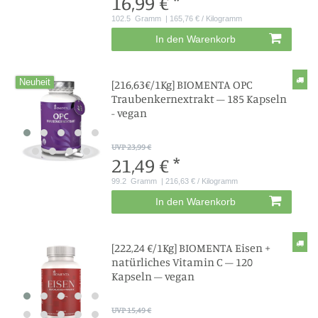
16,99 € *
102.5
Gramm
| 165,76 € / Kilogramm
In den Warenkorb
Neuheit
[216,63€/1Kg] BIOMENTA OPC
Traubenkernextrakt – 185 Kapseln
- vegan
UVP 23,99 €
21,49 € *
99.2
Gramm
| 216,63 € / Kilogramm
In den Warenkorb
[222,24 €/1Kg] BIOMENTA Eisen +
natürliches Vitamin C – 120
Kapseln – vegan
UVP 15,49 €