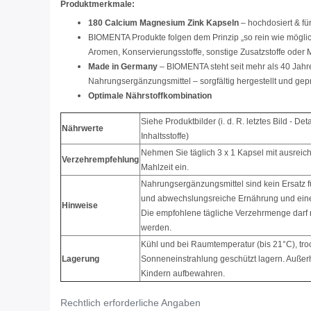
Produktmerkmale:
180 Calcium Magnesium Zink Kapseln
– hochdosiert & fü
BIOMENTA Produkte folgen dem Prinzip „so rein wie mögli
Aromen, Konservierungsstoffe, sonstige Zusatzstoffe oder
Made in Germany
– BIOMENTA steht seit mehr als 40 Jahre
Nahrungsergänzungsmittel – sorgfältig hergestellt und gepr
Optimale Nährstoffkombination
Siehe Produktbilder (i. d. R. letztes Bild - De
Nährwerte
Inhaltsstoffe)
Nehmen Sie täglich 3 x 1 Kapsel mit ausreich
Verzehrempfehlung
Mahlzeit ein.
Nahrungsergänzungsmittel sind kein Ersatz
und abwechslungsreiche Ernährung und ein
Hinweise
Die empfohlene tägliche Verzehrmenge darf n
werden.
Kühl und bei Raumtemperatur (bis 21°C), tro
Lagerung
Sonneneinstrahlung geschützt lagern. Außer
Kindern aufbewahren.
Rechtlich erforderliche Angaben