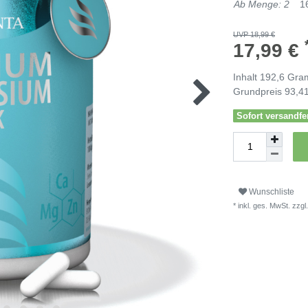
Ab Menge: 2
1
UVP 18,99 €
17,99 €
Inhalt
192,6
Gra
Grundpreis
93,41
Sofort versandfer
Wunschliste
* inkl. ges. MwSt. zzgl.