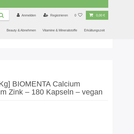
4.88
/ 5.00
Anmelden
Registrieren
0
0,00 €
Beauty & Abnehmen
Vitamine & Mineralstoffe
Erkältungszeit
1Kg] BIOMENTA Calcium
m Zink – 180 Kapseln – vegan