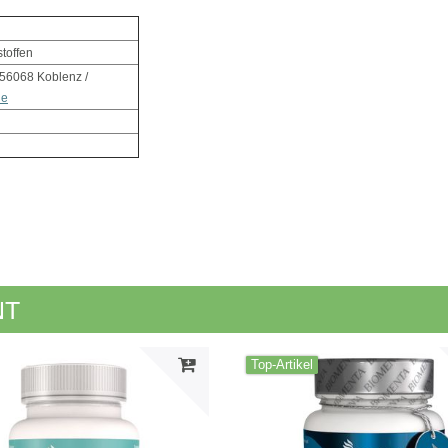
toffen
 56068 Koblenz /
de
NT
Top-Artikel