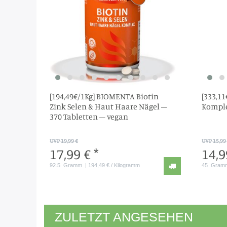
[194,49€/1Kg] BIOMENTA Biotin
[333,1
Zink Selen & Haut Haare Nägel –
Komple
370 Tabletten – vegan
UVP 19,99 €
UVP 15,99
17,99 € *
14,9
92.5
Gramm
| 194,49 € / Kilogramm
45
Gram
ZULETZT ANGESEHEN