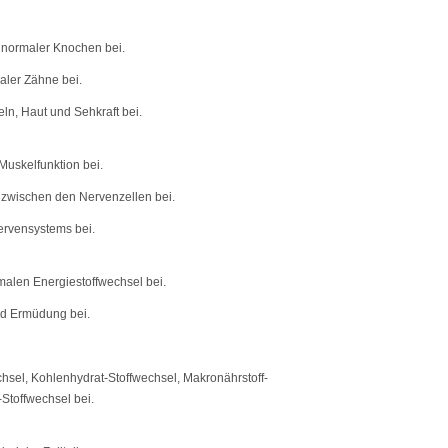
 normaler Knochen bei.
aler Zähne bei.
eln, Haut und Sehkraft bei.
uskelfunktion bei.
 zwischen den Nervenzellen bei.
ervensystems bei.
alen Energiestoffwechsel bei.
nd Ermüdung bei.
hsel, Kohlenhydrat-Stoffwechsel, Makronährstoff-
-Stoffwechsel bei.