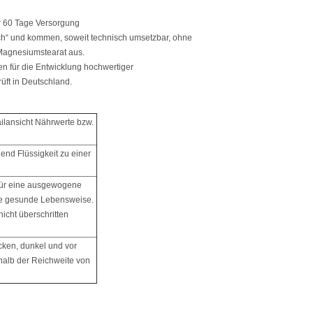
r 60 Tage Versorgung
ch“ und kommen, soweit technisch umsetzbar, ohne
 Magnesiumstearat aus.
n für die Entwicklung hochwertiger
üft in Deutschland.
tailansicht Nährwerte bzw.
end Flüssigkeit zu einer
 für eine ausgewogene
e gesunde Lebensweise.
icht überschritten
cken, dunkel und vor
halb der Reichweite von