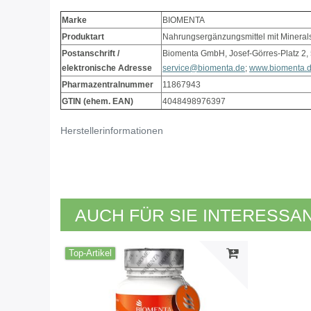
Marke
BIOMENTA
Produktart
Nahrungsergänzungsmittel mit Minerals
Postanschrift /
Biomenta GmbH, Josef-Görres-Platz 2,
elektronische Adresse
service@biomenta.de
;
www.biomenta.
Pharmazentralnummer
11867943
GTIN (ehem. EAN)
4048498976397
Herstellerinformationen
AUCH FÜR SIE INTERESSA
Top-Artikel