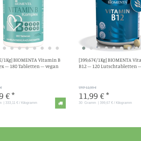
1€/1Kg] BIOMENTA Vitamin B
[399,67€/1Kg] BIOMENTA Vi
x – 180 Tabletten – vegan
B12 – 120 Lutschtabletten 
 €
UVP 12,99 €
9 € *
11,99 € *
m
| 333,11 € / Kilogramm
30
Gramm
| 399,67 € / Kilogramm