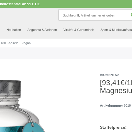
ndkostenfrei ab 55 € DE
SEHR GUT
NET
.org
23.570 Bewertungen
Hinweise
Neuheiten
Angebote & Aktionen
Vitalität & Gesundheit
Sport & Muskelaufbau
 180 Kapseln – vegan
BIOMENTA®
[93,41€/
Magnesiu
Artikelnummer
8019
Staffelpreise: