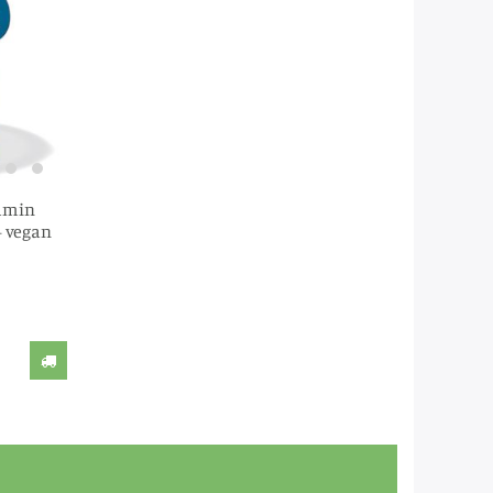
tamin
– vegan