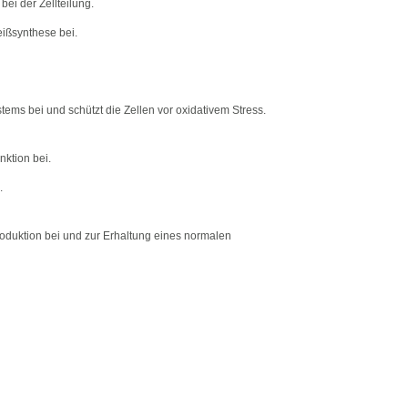
ei der Zellteilung.
ißsynthese bei.
ems bei und schützt die Zellen vor oxidativem Stress.
ktion bei.
.
roduktion bei und zur Erhaltung eines normalen