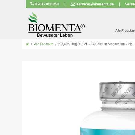
0261-3011250
|
service@biomenta.de
|
Versa
AUSGEZEICH
Alle Produkte
Alle Produkte
[93,41€/1Kg] BIOMENTA Calcium Magnesium Zink –